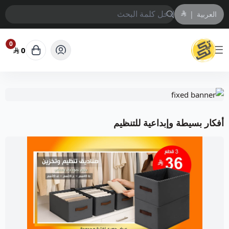
العربية
|
0
0
متجر تك تك | لتنظيم أدق التفاصيل
أفكار بسيطة وإبداعية للتنظيم